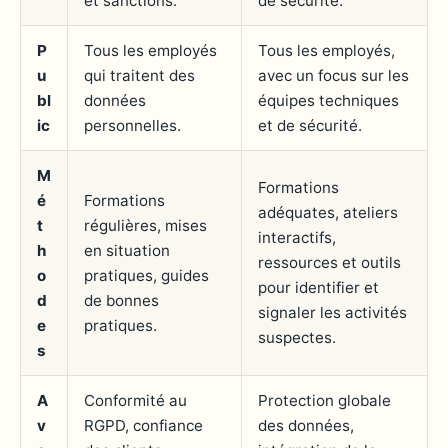
et sanctions.
de sécurité.
P
Tous les employés
Tous les employés,
u
qui traitent des
avec un focus sur les
bl
données
équipes techniques
ic
personnelles.
et de sécurité.
M
Formations
é
Formations
adéquates, ateliers
t
régulières, mises
interactifs,
h
en situation
ressources et outils
o
pratiques, guides
pour identifier et
d
de bonnes
signaler les activités
e
pratiques.
suspectes.
s
A
Conformité au
Protection globale
v
RGPD, confiance
des données,