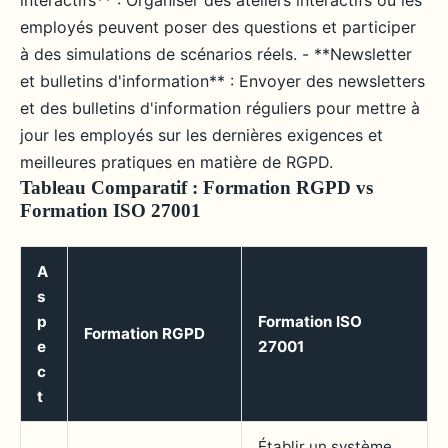
interactifs** : Organiser des ateliers interactifs où les
employés peuvent poser des questions et participer
à des simulations de scénarios réels. - **Newsletter
et bulletins d'information** : Envoyer des newsletters
et des bulletins d'information réguliers pour mettre à
jour les employés sur les dernières exigences et
meilleures pratiques en matière de RGPD.
Tableau Comparatif : Formation RGPD vs
Formation ISO 27001
A
s
p
Formation ISO
Formation RGPD
e
27001
c
t
Établir un système