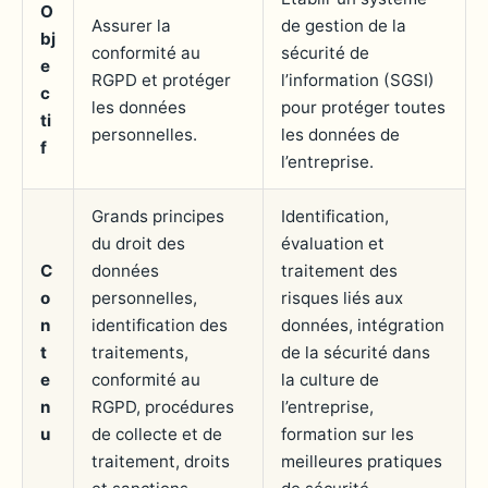
O
Assurer la
de gestion de la
bj
conformité au
sécurité de
e
RGPD et protéger
l’information (SGSI)
c
les données
pour protéger toutes
ti
personnelles.
les données de
f
l’entreprise.
Grands principes
Identification,
du droit des
évaluation et
C
données
traitement des
o
personnelles,
risques liés aux
n
identification des
données, intégration
t
traitements,
de la sécurité dans
e
conformité au
la culture de
n
RGPD, procédures
l’entreprise,
u
de collecte et de
formation sur les
traitement, droits
meilleures pratiques