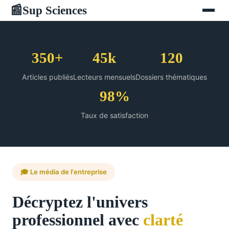
Sup Sciences
📰
350+
45k
120
Articles publiés
Lecteurs mensuels
Dossiers thématiques
98%
Taux de satisfaction
🎓 Le média de l'entreprise
Décryptez l'univers
professionnel avec
clarté