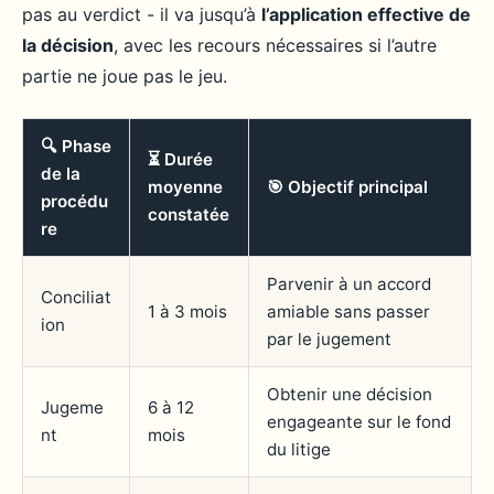
pas au verdict - il va jusqu’à
l’application effective de
la décision
, avec les recours nécessaires si l’autre
partie ne joue pas le jeu.
🔍 Phase
⏳ Durée
de la
moyenne
🎯 Objectif principal
procédu
constatée
re
Parvenir à un accord
Conciliat
1 à 3 mois
amiable sans passer
ion
par le jugement
Obtenir une décision
Jugeme
6 à 12
engageante sur le fond
nt
mois
du litige